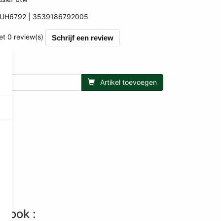
UH6792
3539186792005
005
et 0 review(s)
Schrijf een review
Artikel toevoegen
n ook :