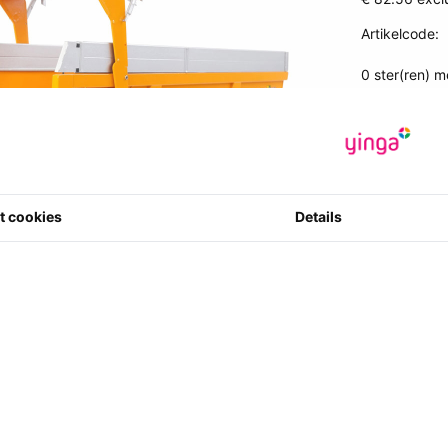
Artikelcode
:
3539186792
0 ster(ren) m
2
Aantal
t cookies
Details
ie dit artikel aankocht hebben bestelde