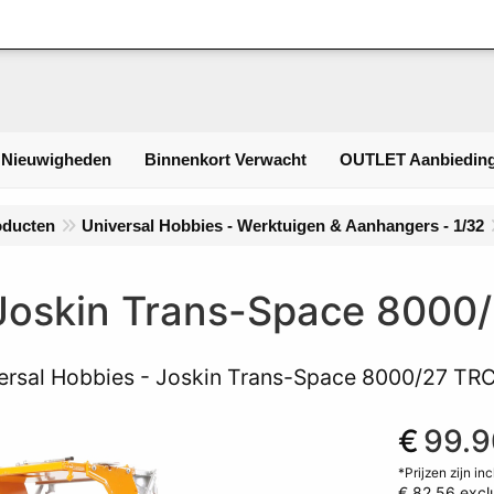
Inlogge
 Nieuwigheden
Binnenkort Verwacht
OUTLET Aanbieding
oducten
Universal Hobbies - Werktuigen & Aanhangers - 1/32
Joskin Trans-Space 8000
ersal Hobbies - Joskin Trans-Space 8000/27 TR
€
99.9
*Prijzen zijn in
€ 82.56
excl