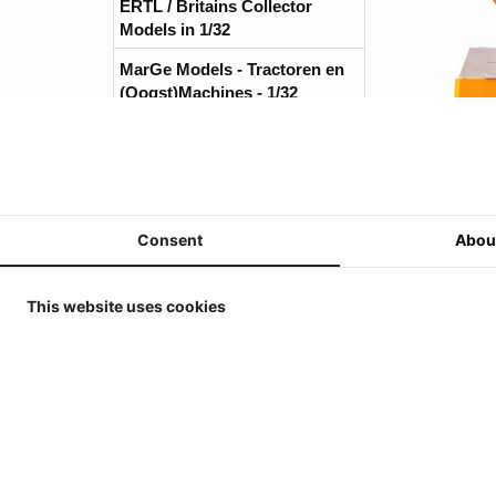
ERTL / Britains Collector
Models in 1/32
MarGe Models - Tractoren en
(Oogst)Machines - 1/32
MarGe Models - Vrachtwagens
en toebehoren - 1/32
Replicagri 2026 - 1/32
ROS-Engineering 2026 - 1/32
Consent
Abou
Schuco 2026 - 1/32
This website uses cookies
Universal Hobbies - Tractoren
- 1/32
Universal Hobbies -
Werktuigen & Aanhangers -
1/32
Universal Hobbies -
Klanten d
Zelfrijders/Oogstmachines