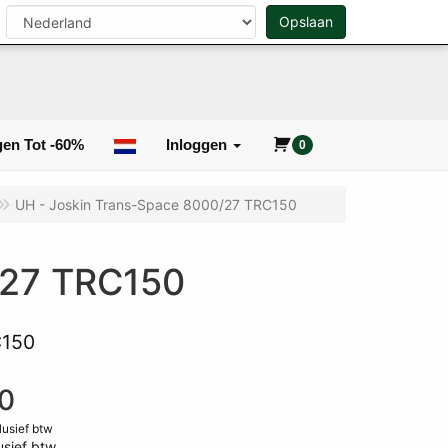
n
Opslaan
0
Zoeken
en Tot -60%
Inloggen
0
UH - Joskin Trans-Space 8000/27 TRC150
/27 TRC150
C150
0
clusief btw
usief btw