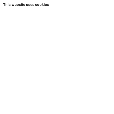
1 32
Wiking - Krampe Haakarm THL 30 L
This website uses cookies
met Afrolcontainer Big Body 750