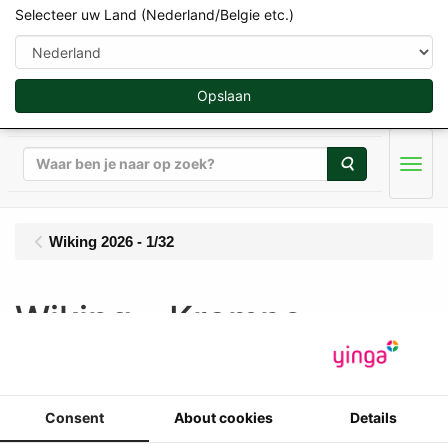
Selecteer uw Land (Nederland/Belgie etc.)
Opslaan
Zoeken
Men
Wiking 2026 - 1/32
Wiking - Krampe
Haakarm THL 30 L met
Afrolcontainer
Consent
About cookies
Details