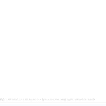
Verkoopvoorwaarden
Privacyverklaring
Wettelijke info
Herroepingslink aanvragen
SOCIALE MEDIA
We use cookies to personalize content and ads, provide social
media features, and analyze our website traffic. We also share