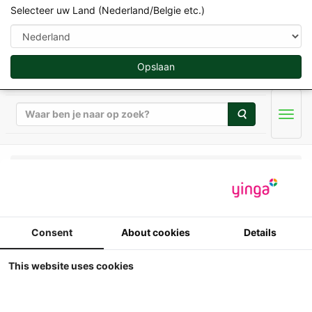
Selecteer uw Land (Nederland/Belgie etc.)
Opslaan
Zoeken
Men
Replicagri 2026 - 1/32
Fiatagri 90-90 DT
Consent
About cookies
Details
(1984-1988) -
This website uses cookies
Frontgewicht/Fronthef
en afneembare