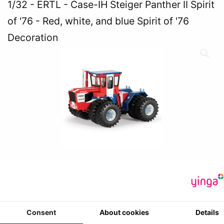
1/32
ERTL - Case-IH Steiger Panther II Spirit
of '76 - Red, white, and blue Spirit of '76
Decoration
€
159.90
*Prijzen zijn inclusief btw
€ 132.15
exclusief btw
Consent
About cookies
Details
Fabrikant
:
ERTL 1/32