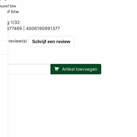
clusief btw
lusief btw
iking 1/32
WK877469
4006190991377
377
et 0 review(s)
Schrijf een review
Artikel toevoegen