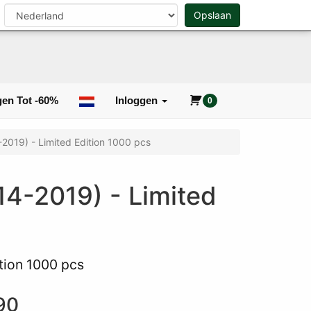
n
Opslaan
0
Zoeken
en Tot -60%
Inloggen
0
2019) - Limited Edition 1000 pcs
4-2019) - Limited
tion 1000 pcs
90