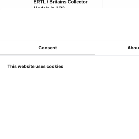
ERTL / Britains Collector
Models in 1/32
MarGe Models - Tractoren en
(Oogst)Machines - 1/32
MarGe Models - Vrachtwagens
en toebehoren - 1/32
Consent
Abou
Replicagri 2026 - 1/32
ROS-Engineering 2026 - 1/32
This website uses cookies
Schuco 2026 - 1/32
Universal Hobbies - Tractoren
- 1/32
Universal Hobbies -
Werktuigen & Aanhangers -
1/32
Universal Hobbies -
Zelfrijders/Oogstmachines