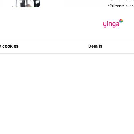
*Prijzen zijn in
€ 107.36
exc
Fabrikant
:
W
Artikelcode
:
4006190991
0 ster(ren) m
t cookies
Details
3
Aantal