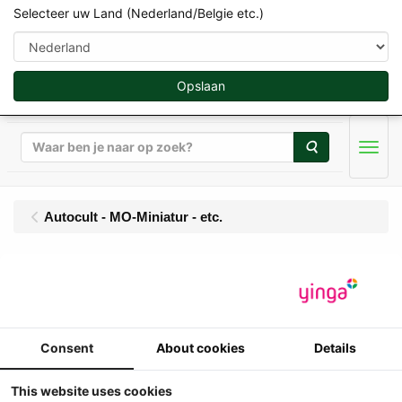
Selecteer uw Land (Nederland/Belgie etc.)
Opslaan
Zoeken
Men
Autocult - MO-Miniatur - etc.
Autocult - Fendt Favorit
614 S Turbomatik
(4WD) met Edscha
Consent
About cookies
Details
Cabine (1974-1976)
This website uses cookies