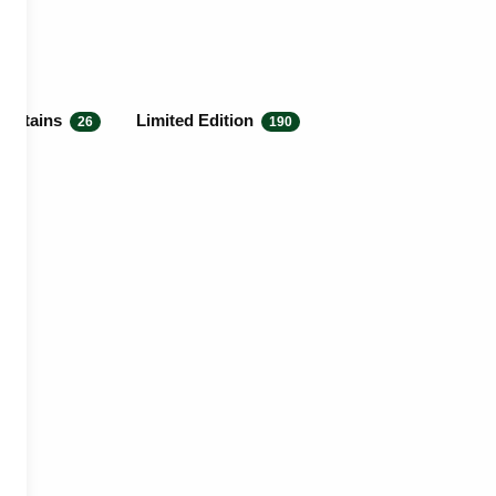
Britains
Limited Edition
26
190