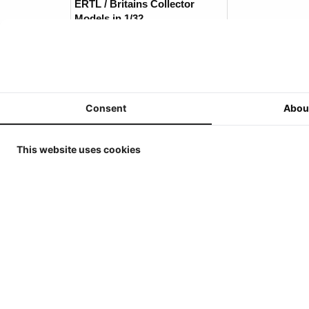
ERTL / Britains Collector
Models in 1/32
MarGe Models - Tractoren en
(Oogst)Machines - 1/32
MarGe Models - Vrachtwagens
en toebehoren - 1/32
Consent
Abou
Replicagri 2026 - 1/32
ROS-Engineering 2026 - 1/32
This website uses cookies
Schuco 2026 - 1/32
Universal Hobbies - Tractoren
- 1/32
Universal Hobbies -
Werktuigen & Aanhangers -
1/32
Reviews
Universal Hobbies -
Er zijn geen re
Zelfrijders/Oogstmachines