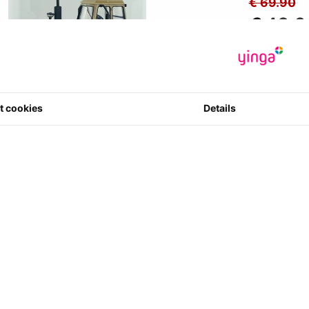
€ 69.90
€
49.0
*Prijzen zijn in
€ 40.50
excl
Artikelcode
:
t cookies
Details
0 ster(ren) m
4
Aantal
views beschikbaar in de huidige taal