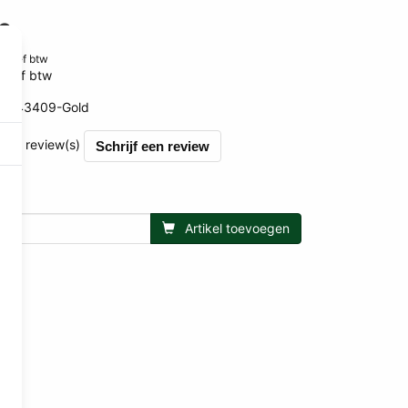
0
clusief btw
usief btw
BR43409-Gold
et 0 review(s)
Schrijf een review
Artikel toevoegen