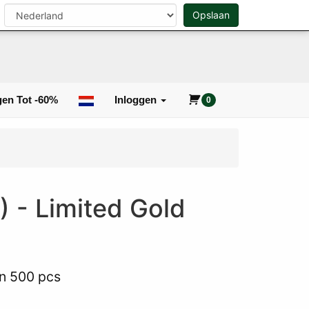
n
Opslaan
0
Zoeken
en Tot -60%
Inloggen
0
) - Limited Gold
on 500 pcs