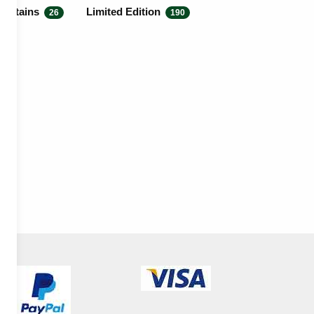
Britains
Limited Edition
26
190