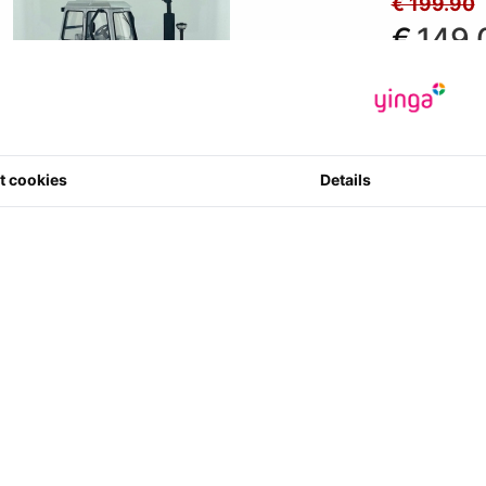
€ 199.90
€
149.
*Prijzen zijn in
€ 123.14
excl
Artikelcode
:
0 ster(ren) m
t cookies
Details
1
Aantal
ie dit artikel aankocht hebben bestelde