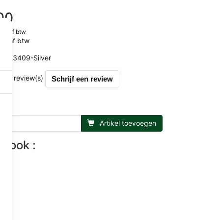
00
clusief btw
usief btw
BR43409-Silver
et 0 review(s)
Schrijf een review
Artikel toevoegen
n ook :