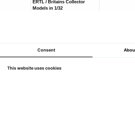
ERTL / Britains Collector
Models in 1/32
MarGe Models - Tractoren en
(Oogst)Machines - 1/32
MarGe Models - Vrachtwagens
en toebehoren - 1/32
Consent
Abou
Replicagri 2026 - 1/32
ROS-Engineering 2026 - 1/32
This website uses cookies
Schuco 2026 - 1/32
Universal Hobbies - Tractoren
Klanten d
- 1/32
Universal Hobbies -
Werktuigen & Aanhangers -
1/32
Universal Hobbies -
Zelfrijders/Oogstmachines