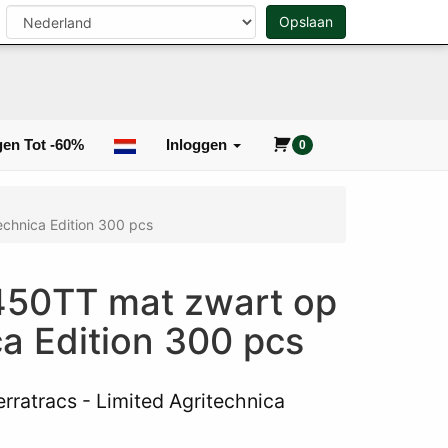
n
Opslaan
0
Zoeken
en Tot -60%
Inloggen
0
echnica Edition 300 pcs
450TT mat zwart op
ca Edition 300 pcs
ratracs - Limited Agritechnica