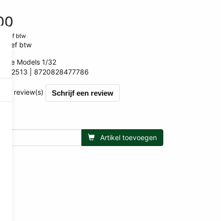
00
clusief btw
lusief btw
arGe Models 1/32
MM2513
8720828477786
786
et 0 review(s)
Schrijf een review
Artikel toevoegen