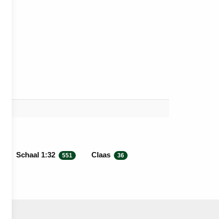
Schaal 1:32
Claas
551
36