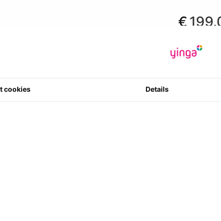
€
199.
*Prijzen zijn in
€ 164.46
exc
Fabrikant
:
M
Artikelcode
:
8720828477
t cookies
Details
0 ster(ren) m
4
Aantal