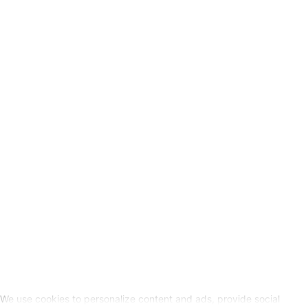
Tarieven verzending
Verkoopvoorwaarden
Privacyverklaring
Wettelijke info
Herroepingslink aanvragen
SOCIALE MEDIA
We use cookies to personalize content and ads, provide social