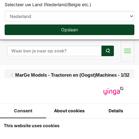
Selecteer uw Land (Nederland/Belgie etc.)
Opslaan
Zoeken
Men
MarGe Models - Tractoren en (Oogst)Machines - 1/32
MarGe Models - Claas
Jaguar 1090 + Orbis
Consent
About cookies
Details
10500 (2025 - ....)
This website uses cookies