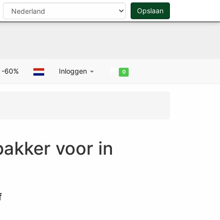
Opslaan
Zoeken
0
 -60%
Inloggen
0
akker voor in
f