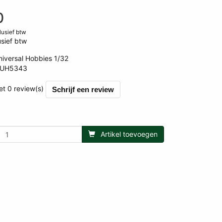
0
clusief btw
sief btw
niversal Hobbies 1/32
UH5343
000
et 0 review(s)
Schrijf een review
Artikel toevoegen