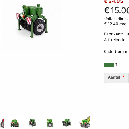
€ 24.95
€
15.0
*Prijzen zijn in
€ 12.40
exclu
Fabrikant
:
U
Artikelcode
:
3539185343
0 ster(ren) m
7
Aantal