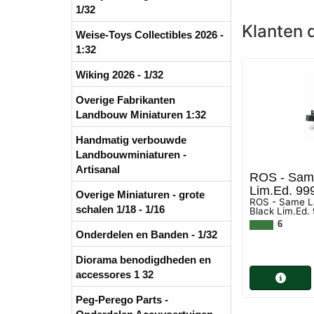
1/32
Klanten d
Weise-Toys Collectibles 2026 -
1:32
Wiking 2026 - 1/32
Overige Fabrikanten
Landbouw Miniaturen 1:32
Handmatig verbouwde
Landbouwminiaturen -
Artisanal
ROS - Same
Lim.Ed. 99
Overige Miniaturen - grote
ROS - Same La
schalen 1/18 - 1/16
Black Lim.Ed.
6
Onderdelen en Banden - 1/32
Diorama benodigdheden en
accessores 1 32
Peg-Perego Parts -