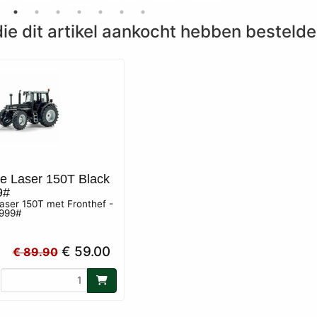
ie dit artikel aankocht hebben bestelde
 Laser 150T Black
9#
ser 150T met Fronthef -
 999#
€ 59.00
€ 89.90