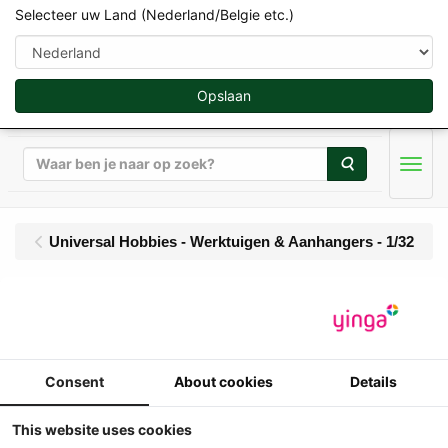
Selecteer uw Land (Nederland/Belgie etc.)
Opslaan
Zoeken
Men
Universal Hobbies - Werktuigen & Aanhangers - 1/32
UH - Vredo ZB4
Contractor - 12 meter
Consent
About cookies
Details
Duo-V Weiland
bemester
This website uses cookies