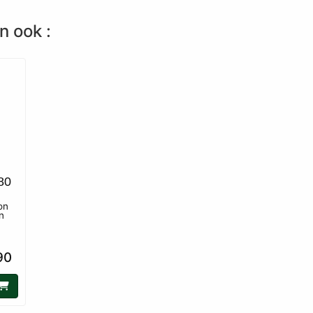
n ook :
80
on
n
90