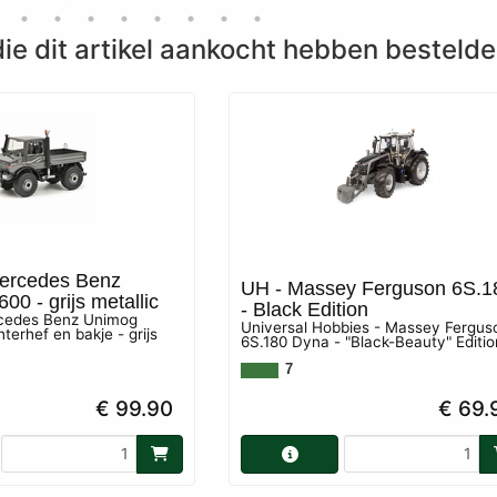
ie dit artikel aankocht hebben bestelde
ercedes Benz
UH - Massey Ferguson 6S.1
0 - grijs metallic
- Black Edition
cedes Benz Unimog
Universal Hobbies - Massey Fergus
erhef en bakje - grijs
6S.180 Dyna - "Black-Beauty" Editio
7
€ 99.90
€ 69.