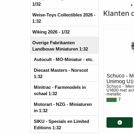
1/32
Klanten d
Weise-Toys Collectibles 2026 -
1:32
Wiking 2026 - 1/32
Overige Fabrikanten
Landbouw Miniaturen 1:32
Autocult - MO-Miniatur - etc.
Diecast Masters - Norscot
Schuco - M
1:32
Unimog U160
Schuco - Mer
Minitrac - Farmmodels in
U1600 met acht
schaal 1:32
metallic
7
Motorart - NZG - Miniaturen
in 1:32
SIKU - Specials en Limited
Editions 1:32