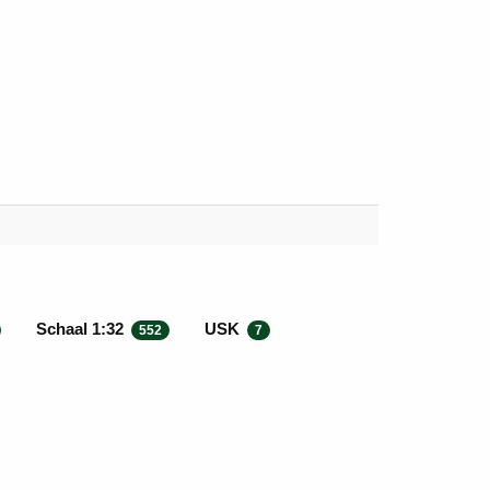
Schaal 1:32
USK
552
7