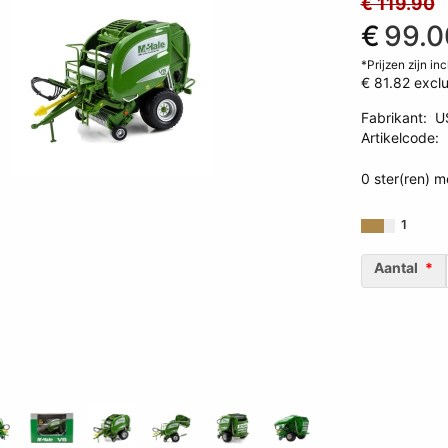
€ 119.90
€
99.0
*Prijzen zijn in
€ 81.82
exclu
Fabrikant
:
U
Artikelcode
:
489704438
0 ster(ren) m
1
Aantal