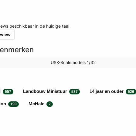
views beschikbaar in de huidige taal
review
kenmerken
USK-Scalemodels 1/32
l
Landbouw Miniatuur
14 jaar en ouder
557
537
526
tion
McHale
190
2