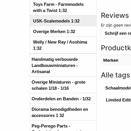
Toys Farm - Farmmodels
with a Twist 1:32
Reviews
USK-Scalemodels 1:32
Er zijn geen re
Overige Merken 1:32
Schrijf een 
Welly / New Ray / Aoshima
Product
1:32
Handmatig verbouwde
Merken
Landbouwminiaturen -
Artisanal
Alle tags
Overige Miniaturen - grote
Schaalmode
schalen 1/18 - 1/16
Onderdelen en Banden - 1/32
Limited Edi
Diorama benodigdheden en
accessores 1 32
Peg-Perego Parts -