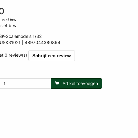
0
clusief btw
sief btw
SK-Scalemodels 1/32
USK31021
4897044380894
0894
et 0 review(s)
Schrijf een review
Artikel toevoegen