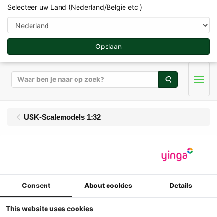
Selecteer uw Land (Nederland/Belgie etc.)
Opslaan
Zoeken
Men
USK-Scalemodels 1:32
USK - McHale Fusion 4
Plus
Consent
About cookies
Details
1/32
USK - McHale Fusion 4 Plus
This website uses cookies